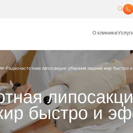
О клинике
Услуг
-
ии
Радиочастотная липосакция: убираем лишний жир быстро и
отная липосакци
ир быстро и э