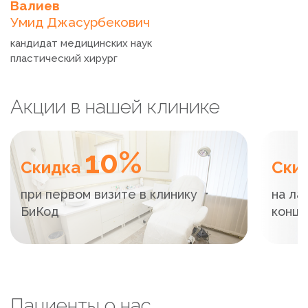
Валиев
Умид Джасурбекович
кандидат медицинских наук
пластический хирург
Акции в нашей клинике
10%
Скидка
Ски
при первом визите в клинику
на ла
БиКод
конца
Пациенты о нас