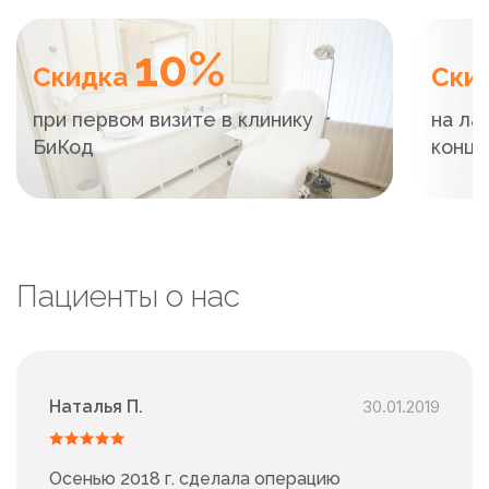
10%
Скидка
Ски
при первом визите в клинику
на ла
БиКод
конца
Пациенты о нас
Наталья П.
30.01.2019
Осенью 2018 г. сделала операцию