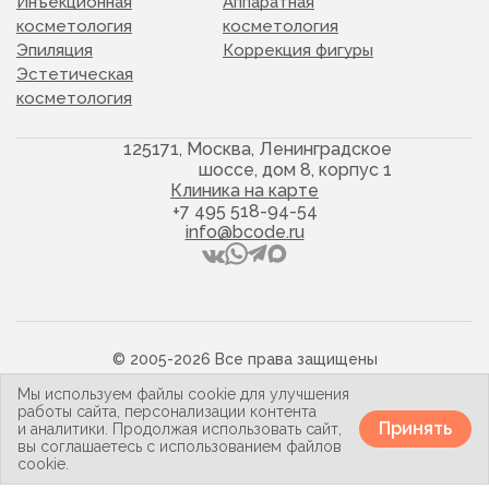
Инъекционная
Аппаратная
косметология
косметология
Эпиляция
Коррекция фигуры
Эстетическая
косметология
125171, Москва, Ленинградское
шоссе, дом 8, корпус 1
Клиника на карте
+7 495 518-94-54
info@bcode.ru
© 2005-2026 Все права защищены
Политика конфиденциальности
Мы используем файлы cookie для улучшения
Карта сайта
работы сайта, персонализации контента
Принять
и аналитики. Продолжая использовать сайт,
вы соглашаетесь с использованием файлов
cookie.