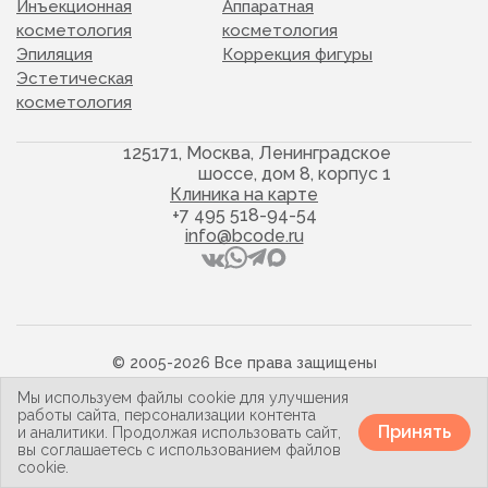
Инъекционная
Аппаратная
косметология
косметология
Эпиляция
Коррекция фигуры
Эстетическая
косметология
125171, Москва, Ленинградское
шоссе, дом 8, корпус 1
Клиника на карте
+7 495 518-94-54
info@bcode.ru
© 2005-2026 Все права защищены
Политика конфиденциальности
Мы используем файлы cookie для улучшения
Карта сайта
работы сайта, персонализации контента
Принять
и аналитики. Продолжая использовать сайт,
вы соглашаетесь с использованием файлов
cookie.